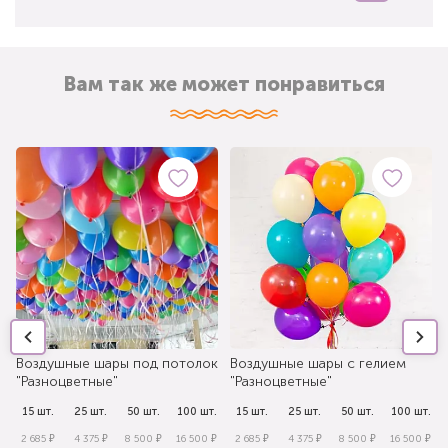
Вам так же может понравиться
Воздушные шары под потолок
Воздушные шары с гелием
"Разноцветные"
"Разноцветные"
.
15 шт.
25 шт.
50 шт.
100 шт.
15 шт.
25 шт.
50 шт.
100 шт.
₽
2 685 ₽
4 375 ₽
8 500 ₽
16 500 ₽
2 685 ₽
4 375 ₽
8 500 ₽
16 500 ₽