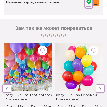
Наличные, карты, оплата онлайн
Вам так же может понравиться
Воздушные шары под потолок
Воздушные шары с гелием
"Разноцветные"
"Разноцветные"
.
15 шт.
25 шт.
50 шт.
100 шт.
15 шт.
25 шт.
50 шт.
100 шт.