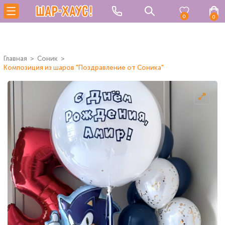
0
0
Главная
Соник
Композиция из шаров "Поздравление от Соника"