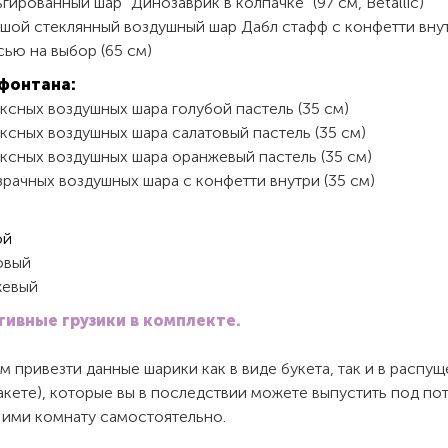
гированный шар "Динозаврик в колпачке" (97 см, Betallic)
ьшой стеклянный воздушный шар Дабл стафф с конфетти вну
ью на выбор (65 см)
фонтана:
ксных воздушных шара голубой пастель (35 см)
ксных воздушных шара салатовый пастель (35 см)
ексных воздушных шара оранжевый пастель (35 см)
рачных воздушных шара с конфетти внутри (35 см)
ой
овый
евый
ивные грузики в комплекте.
 привезти данные шарики как в виде букета, так и в распу
пакете), которые вы в последствии можете выпустить под по
 ими комнату самостоятельно.