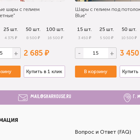
ые шары с гелием
Шары с гелием под потолок
етные"
Blue"
25 шт.
50 шт.
100 шт.
15 шт.
25 шт.
50 шт.
4 375 ₽
8 500 ₽
16 500 ₽
3 450 ₽
5 500 ₽
10 500 ₽
2 685 ₽
3 450
+
-
+
рзину
Купить в 1 клик
В корзину
Купить 
mail@sharhouse.ru
г. 
МАЦИЯ
Вопрос и Ответ (FAQ)