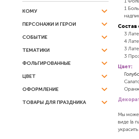
1 Фоль
1 Бол
КОМУ
надпис
ПЕРСОНАЖИ И ГЕРОИ
Состав 
3 Лате
СОБЫТИЕ
4 Лате
3 Лат
ТЕМАТИКИ
3 Проз
ФОЛЬГИРОВАННЫЕ
Цвет:
Голуб
ЦВЕТ
Салат
Оранж
ОФОРМЛЕНИЕ
Декорат
ТОВАРЫ ДЛЯ ПРАЗДНИКА
Мы можем
виде (в 
украсить