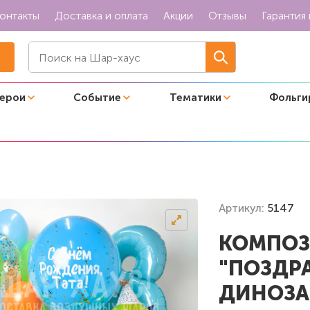
онтакты
Доставка и оплата
Акции
Отзывы
Гарантия 
герои
Событие
Тематики
Фольги
ов "Поздравление от динозаврика в колпаке"
Артикул:
5147
КОМПОЗ
"ПОЗДР
ДИНОЗА