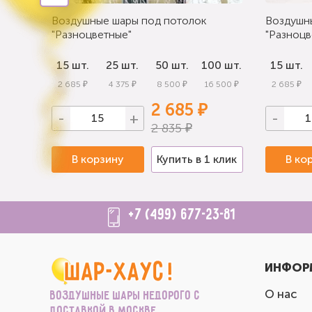
Воздушные шары под потолок
Воздушн
"Разноцветные"
"Разноцв
0 шт.
15 шт.
25 шт.
50 шт.
100 шт.
15 шт.
 000 ₽
2 685 ₽
4 375 ₽
8 500 ₽
16 500 ₽
2 685 ₽
2 685 ₽
-
+
-
2 835 ₽
 клик
В корзину
Купить в 1 клик
В ко
+7 (499) 677-23-81
ИНФОР
О нас
Воздушные шары недорого с
доставкой в Москве