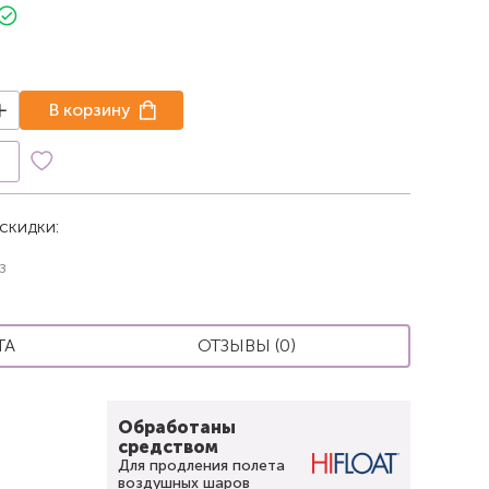
В корзину
к
скидки:
з
ТА
ОТЗЫВЫ (0)
Обработаны
средством
Для продления полета
воздушных шаров