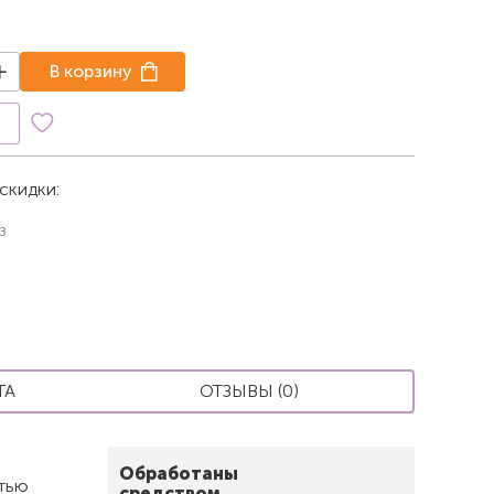
В корзину
к
скидки:
з
ТА
ОТЗЫВЫ (0)
Обработаны
стью
средством