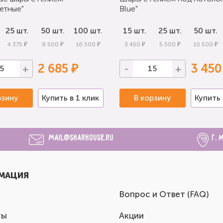
етные"
Blue"
25 шт.
50 шт.
100 шт.
15 шт.
25 шт.
50 шт.
4 375 ₽
8 500 ₽
16 500 ₽
3 450 ₽
5 500 ₽
10 500 ₽
2 685 ₽
3 450
+
-
+
рзину
Купить в 1 клик
В корзину
Купить 
mail@sharhouse.ru
г. 
МАЦИЯ
Вопрос и Ответ (FAQ)
ты
Акции