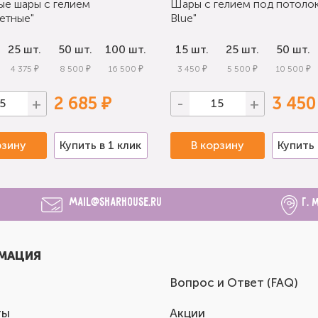
ые шары с гелием
Шары с гелием под потолок
етные"
Blue"
25 шт.
50 шт.
100 шт.
15 шт.
25 шт.
50 шт.
4 375 ₽
8 500 ₽
16 500 ₽
3 450 ₽
5 500 ₽
10 500 ₽
2 685 ₽
3 450
+
-
+
рзину
Купить в 1 клик
В корзину
Купить 
mail@sharhouse.ru
г. 
МАЦИЯ
Вопрос и Ответ (FAQ)
ты
Акции