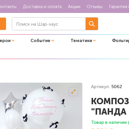
онтакты
Доставка и оплата
Акции
Отзывы
Гарантия 
герои
Событие
Тематики
Фольги
ов "Панда и бантики"
Артикул:
5062
КОМПОЗ
"ПАНДА
Товар в наличии