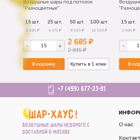
Воздушные шары под потолок
Воздушн
"Разноцветные"
"Разноцв
0 шт.
15 шт.
25 шт.
50 шт.
100 шт.
15 шт.
 000 ₽
2 685 ₽
4 375 ₽
8 500 ₽
16 500 ₽
2 685 ₽
2 685 ₽
-
+
-
2 835 ₽
 клик
В корзину
Купить в 1 клик
В ко
+7 (499) 677-23-81
ИНФОР
О нас
Воздушные шары недорого с
доставкой в Москве
Контак