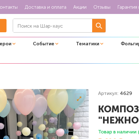
онтакты
Доставка и оплата
Акции
Отзывы
Гарантия 
герои
Событие
Тематики
Фольги
ов "Нежное ассорти пузырьки"
Артикул:
4629
КОМПОЗ
"НЕЖНО
Товар в наличии