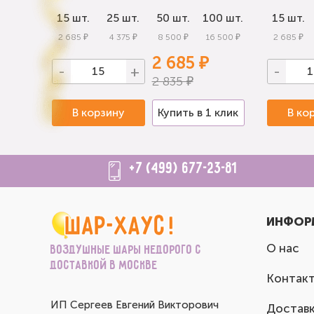
0 шт.
15 шт.
25 шт.
50 шт.
100 шт.
15 шт.
 000 ₽
2 685 ₽
4 375 ₽
8 500 ₽
16 500 ₽
2 685 ₽
2 685 ₽
-
+
-
2 835 ₽
 клик
В корзину
Купить в 1 клик
В ко
+7 (499) 677-23-81
ИНФОР
О нас
Воздушные шары недорого с
доставкой в Москве
Контак
ИП Сергеев Евгений Викторович
Доставк