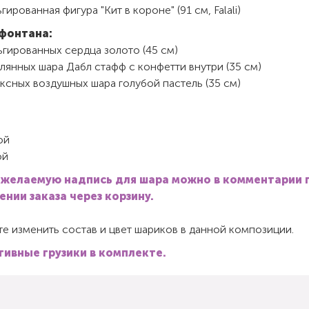
гированная фигура "Кит в короне" (91 см, Falali)
фонтана:
гированных сердца золото (45 см)
лянных шара Дабл стафф с конфетти внутри (35 см)
ксных воздушных шара голубой пастель (35 см)
ой
ой
 желаемую надпись для шара можно в комментарии 
нии заказа через корзину.
е изменить состав и цвет шариков в данной композиции.
ивные грузики в комплекте.