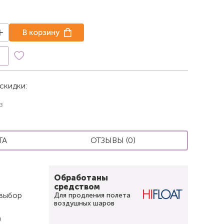
В корзину
к
скидки:
з
ТА
ОТЗЫВЫ (0)
Обработаны
средством
 выбор
Для продления полета
воздушных шаров
)