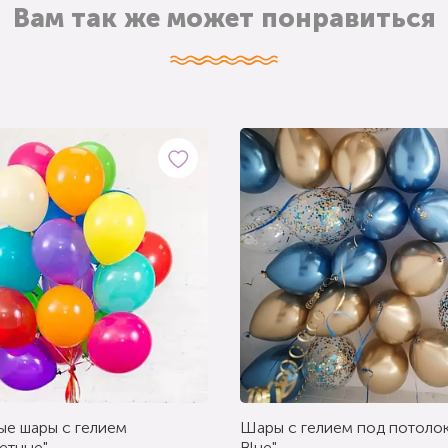
Вам так же может понравиться
ые шары с гелием
Шары с гелием под потолок
етные"
Blue"