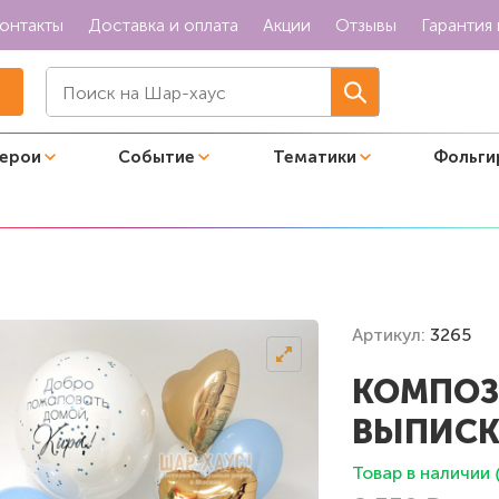
онтакты
Доставка и оплата
Акции
Отзывы
Гарантия 
герои
Событие
Тематики
Фольги
а выписку "Золотой кит"
Артикул:
3265
КОМПОЗ
ВЫПИСК
Товар в наличии