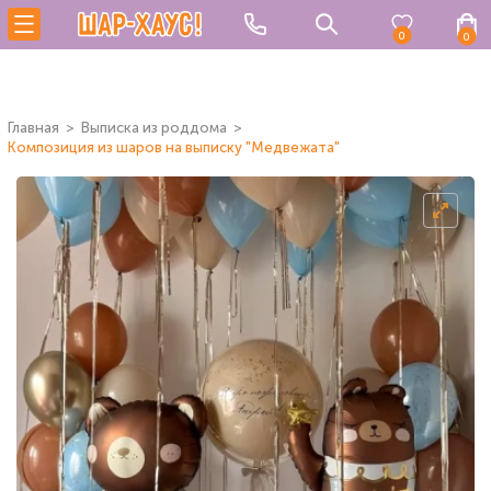
0
0
Главная
Выписка из роддома
Композиция из шаров на выписку "Медвежата"