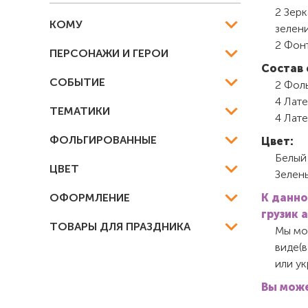
2 Зер
КОМУ
зелени
2 Фон
ПЕРСОНАЖИ И ГЕРОИ
Состав 
СОБЫТИЕ
2 Фоль
4 Лате
ТЕМАТИКИ
4 Лате
ФОЛЬГИРОВАННЫЕ
Цвет:
Белый
ЦВЕТ
Зелен
ОФОРМЛЕНИЕ
К данно
грузик 
ТОВАРЫ ДЛЯ ПРАЗДНИКА
Мы мож
виде(в
или у
Вы може