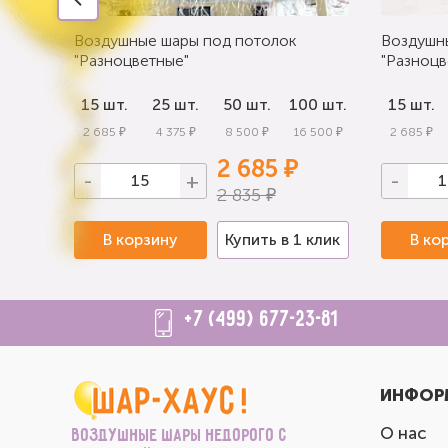
Воздушные шары под потолок
Воздушн
"Разноцветные"
"Разноцв
0 шт.
15 шт.
25 шт.
50 шт.
100 шт.
15 шт.
 000 ₽
2 685 ₽
4 375 ₽
8 500 ₽
16 500 ₽
2 685 ₽
2 685 ₽
-
+
-
2 835 ₽
 клик
В корзину
Купить в 1 клик
В ко
+7 (499) 677-23-81
ИНФОР
О нас
Воздушные шары недорого с