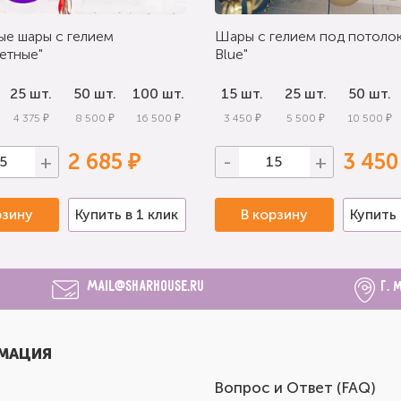
ые шары с гелием
Шары с гелием под потолок
етные"
Blue"
25 шт.
50 шт.
100 шт.
15 шт.
25 шт.
50 шт.
4 375 ₽
8 500 ₽
16 500 ₽
3 450 ₽
5 500 ₽
10 500 ₽
2 685 ₽
3 450
+
-
+
рзину
Купить в 1 клик
В корзину
Купить 
mail@sharhouse.ru
г. 
МАЦИЯ
Вопрос и Ответ (FAQ)