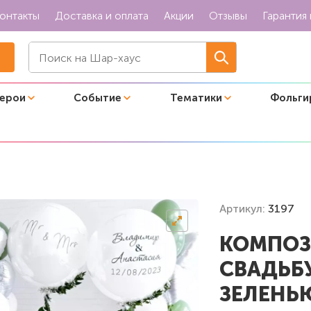
онтакты
Доставка и оплата
Акции
Отзывы
Гарантия 
герои
Событие
Тематики
Фольги
 на свадьбу с декоративной зеленью
Артикул:
3197
КОМПОЗ
СВАДЬБ
ЗЕЛЕНЬ