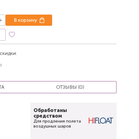
В корзину
к
скидки:
з
ТА
ОТЗЫВЫ (0)
Обработаны
средством
Для продления полета
воздушных шаров