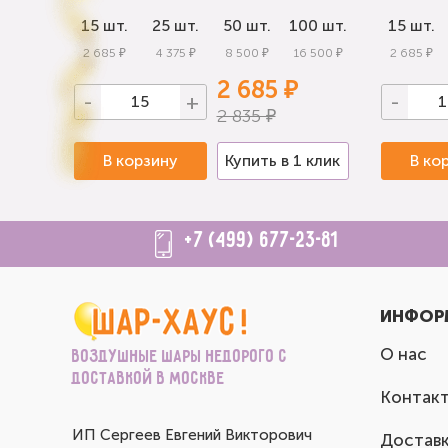
0 шт.
15 шт.
25 шт.
50 шт.
100 шт.
15 шт.
 000 ₽
2 685 ₽
4 375 ₽
8 500 ₽
16 500 ₽
2 685 ₽
2 685 ₽
-
+
-
2 835 ₽
 клик
В корзину
Купить в 1 клик
В ко
+7 (499) 677-23-81
ИНФОР
О нас
Воздушные шары недорого с
доставкой в Москве
Контак
ИП Сергеев Евгений Викторович
Доставк