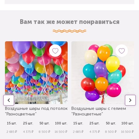
Вам так же может понравиться
Воздушные шары под потолок
Воздушные шары с гелием
"Разноцветные"
"Разноцветные"
.
15 шт.
25 шт.
50 шт.
100 шт.
15 шт.
25 шт.
50 шт.
100 шт.
₽
2 685 ₽
4 375 ₽
8 500 ₽
16 500 ₽
2 685 ₽
4 375 ₽
8 500 ₽
16 500 ₽