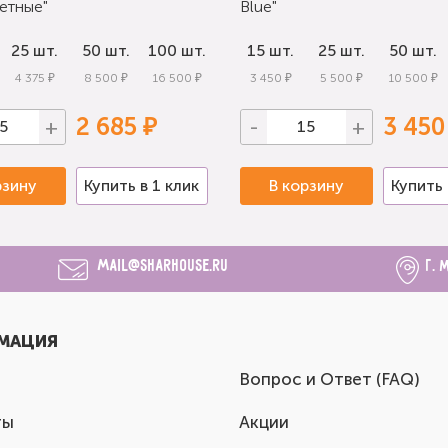
етные"
Blue"
25 шт.
50 шт.
100 шт.
15 шт.
25 шт.
50 шт.
4 375 ₽
8 500 ₽
16 500 ₽
3 450 ₽
5 500 ₽
10 500 ₽
2 685 ₽
3 450
+
-
+
рзину
Купить в 1 клик
В корзину
Купить 
mail@sharhouse.ru
г. 
МАЦИЯ
Вопрос и Ответ (FAQ)
ты
Акции