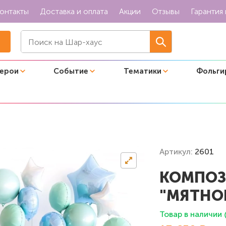
онтакты
Доставка и оплата
Акции
Отзывы
Гарантия 
герои
Событие
Тематики
Фольги
Мятное сияние"
Артикул:
2601
КОМПОЗ
"МЯТНО
Товар в наличии