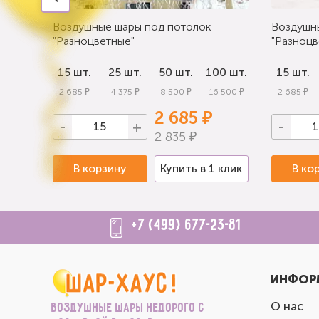
Воздушные шары под потолок
Воздушн
"Разноцветные"
"Разноцв
0 шт.
15 шт.
25 шт.
50 шт.
100 шт.
15 шт.
 000 ₽
2 685 ₽
4 375 ₽
8 500 ₽
16 500 ₽
2 685 ₽
2 685 ₽
-
+
-
2 835 ₽
 клик
В корзину
Купить в 1 клик
В ко
+7 (499) 677-23-81
ИНФОР
О нас
Воздушные шары недорого с