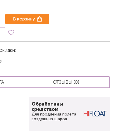
В корзину
к
скидки:
з
ТА
ОТЗЫВЫ (0)
Обработаны
средством
Для продления полета
воздушных шаров