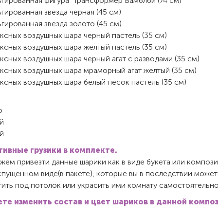
ьгированная фигура "Трансформер Бамблби (74 см)
гированная звезда черная (45 см)
гированная звезда золото (45 см)
ксных воздушных шара черный пастель (35 см)
ксных воздушных шара желтый пастель (35 см)
ксных воздушных шара черный агат с разводами (35 см)
ексных воздушных шара мраморный агат желтый (35 см)
ксных воздушных шара белый песок пастель (35 см)
о
й
ый
ивные грузики в комплекте.
ем привезти данные шарики как в виде букета или компози
спущенном виде(в пакете), которые вы в последствии может
ить под потолок или украсить ими комнату самостоятельно
те изменить состав и цвет шариков в данной компо