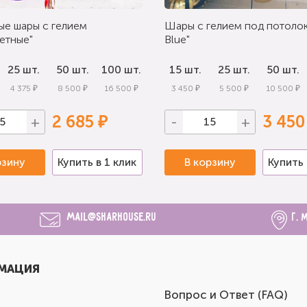
ые шары с гелием
Шары с гелием под потолок
етные"
Blue"
25 шт.
50 шт.
100 шт.
15 шт.
25 шт.
50 шт.
4 375 ₽
8 500 ₽
16 500 ₽
3 450 ₽
5 500 ₽
10 500 ₽
2 685 ₽
3 450
+
-
+
рзину
Купить в 1 клик
В корзину
Купить 
mail@sharhouse.ru
г. 
МАЦИЯ
Вопрос и Ответ (FAQ)