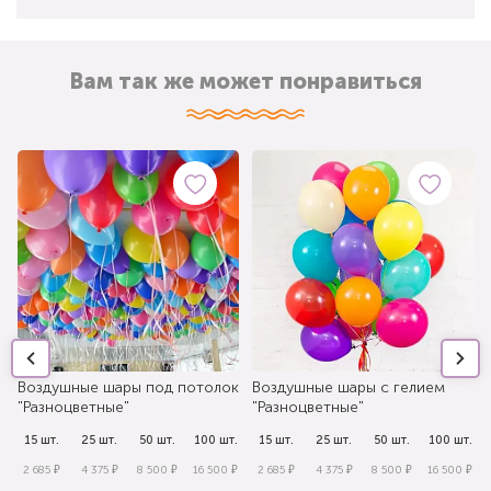
Вам так же может понравиться
Воздушные шары под потолок
Воздушные шары с гелием
"Разноцветные"
"Разноцветные"
.
15 шт.
25 шт.
50 шт.
100 шт.
15 шт.
25 шт.
50 шт.
100 шт.
₽
2 685 ₽
4 375 ₽
8 500 ₽
16 500 ₽
2 685 ₽
4 375 ₽
8 500 ₽
16 500 ₽