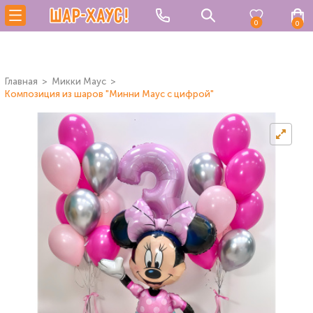
0
0
Главная
Микки Маус
Композиция из шаров "Минни Маус с цифрой"