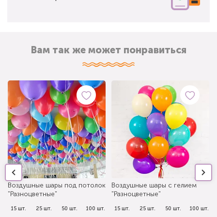
Вам так же может понравиться
Воздушные шары под потолок
Воздушные шары с гелием
"Разноцветные"
"Разноцветные"
.
15 шт.
25 шт.
50 шт.
100 шт.
15 шт.
25 шт.
50 шт.
100 шт.