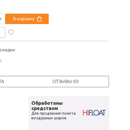
В корзину
к
скидки:
з
ТА
ОТЗЫВЫ (0)
Обработаны
средством
Для продления полета
воздушных шаров