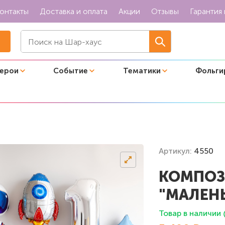
онтакты
Доставка и оплата
Акции
Отзывы
Гарантия 
герои
Событие
Тематики
Фольги
Маленький космос"
Артикул:
4550
КОМПОЗ
"МАЛЕН
Товар в наличии