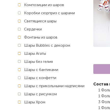
Композиции из шаров
Коробки сюрприз с шарами
Светящиеся шары
Сердечки
Фонтаны из шаров
Шары Bubbles с декором
Шары Агаты
Шары без гелия
Шары с бантиками
Шары с конфетти
Состав 
Шары с прикольными надписями
1 Фоль
Шары с рисунком
1 Фоль
3 Фоль
Шары Хром
1 Фоль