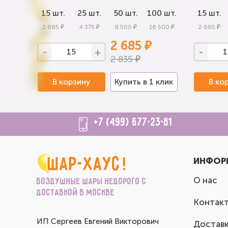
0 шт.
15 шт.
25 шт.
50 шт.
100 шт.
15 шт.
 000 ₽
2 685 ₽
4 375 ₽
8 500 ₽
16 500 ₽
2 685 ₽
2 685 ₽
-
+
-
2 835 ₽
 клик
В корзину
Купить в 1 клик
В ко
+7 (499) 677-23-81
ИНФОР
О нас
Воздушные шары недорого с
доставкой в Москве
Контак
ИП Сергеев Евгений Викторович
Доставк