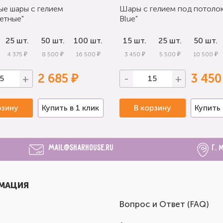
ые шары с гелием
Шары с гелием под потолок
етные"
Blue"
25 шт.
50 шт.
100 шт.
15 шт.
25 шт.
50 шт.
4 375 ₽
8 500 ₽
16 500 ₽
3 450 ₽
5 500 ₽
10 500 ₽
2 685 ₽
3 450
+
-
+
рзину
Купить в 1 клик
В корзину
Купить 
mail@sharhouse.ru
г. 
МАЦИЯ
Вопрос и Ответ (FAQ)