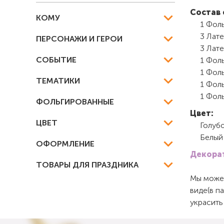
Состав 
КОМУ
1 Фоль
3 Лате
ПЕРСОНАЖИ И ГЕРОИ
3 Лате
СОБЫТИЕ
1 Фоль
1 Фоль
ТЕМАТИКИ
1 Фол
1 Фол
ФОЛЬГИРОВАННЫЕ
Цвет:
ЦВЕТ
Голуб
Белый
ОФОРМЛЕНИЕ
Декорат
ТОВАРЫ ДЛЯ ПРАЗДНИКА
Мы можем
виде(в п
украсить