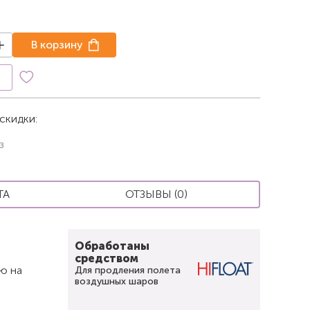
В корзину
к
скидки:
з
ТА
ОТЗЫВЫ (0)
Обработаны
средством
ю на
Для продления полета
воздушных шаров