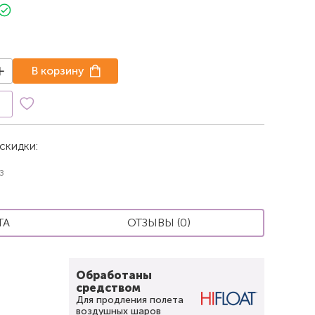
В корзину
к
скидки:
з
ТА
ОТЗЫВЫ (0)
Обработаны
средством
Для продления полета
воздушных шаров