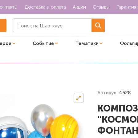
онтакты
Доставка и оплата
Акции
Отзывы
Гарантия 
герои
Событие
Тематики
Фольги
 и яркий фонтан"
Артикул:
4528
КОМПОЗ
"КОСМО
ФОНТАН