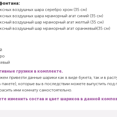
фонтана:
ексных воздушных шара серебро хром (35 см)
ксных воздушных шара мраморный агат синий (35 см)
ексный воздушный шар мраморный агат желтый (35 см)
ексный воздушный шар мраморный агат оранжевый(35 см)
й
ро
евый
ивные грузики в комплекте.
ем привезти данные шарики как в виде букета, так и в ра
в пакете), которые вы в последствии можете выпустить под
красить ими комнату самостоятельно.
те изменить состав и цвет шариков в данной компо