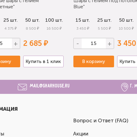
ые шары с гелием
Шары с гелием под потолок
етные"
Blue"
25 шт.
50 шт.
100 шт.
15 шт.
25 шт.
50 шт.
4 375 ₽
8 500 ₽
16 500 ₽
3 450 ₽
5 500 ₽
10 500 ₽
2 685 ₽
3 450
+
-
+
рзину
Купить в 1 клик
В корзину
Купить 
mail@sharhouse.ru
г. 
МАЦИЯ
Вопрос и Ответ (FAQ)
ты
Акции