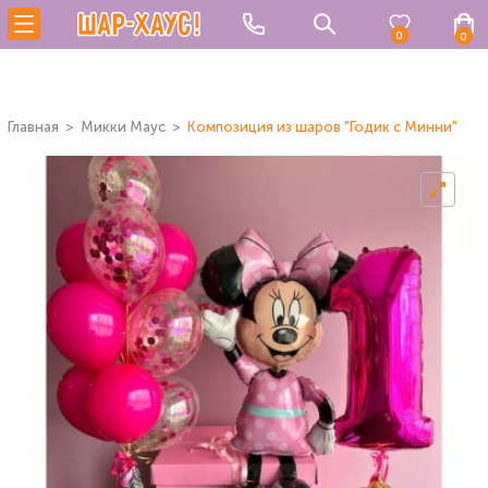
0
0
Главная
Микки Маус
Композиция из шаров "Годик с Минни"