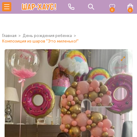
0
0
Главная
День рождения ребенка
Композиция из шаров "Это миленько!"