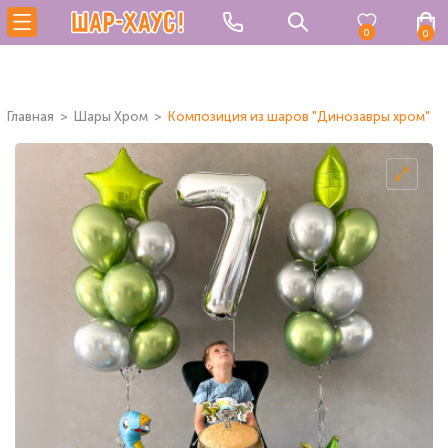
0
0
Главная
Шары Хром
Композиция из шаров "Динозавры хром"