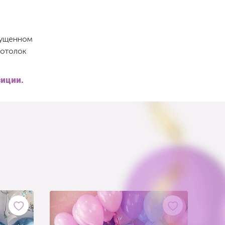
спущенном
потолок
зиции.