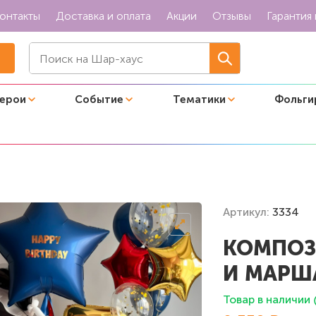
онтакты
Доставка и оплата
Акции
Отзывы
Гарантия 
герои
Событие
Тематики
Фольги
з и Маршалл на празднике"
Артикул:
3334
КОМПОЗ
И МАРШ
Товар в наличии