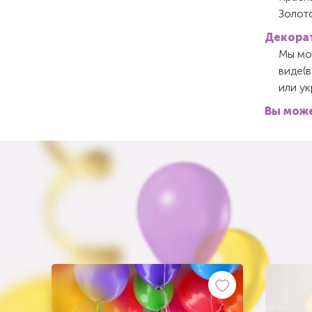
Золот
Декорат
Мы мож
виде(в
или у
Вы може