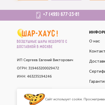
+7 (499) 677-23-81
ИНФОР
О нас
Воздушные шары недорого с
доставкой в Москве
Контак
ИП Сергеев Евгений Викторович
Доставк
ОГРН: 319463200029472
Сертиф
ИНН: 463235194246
Гаранти
Сайт использует cookie. Просматрива