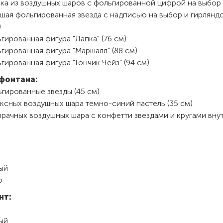
ка из воздушных шаров с фольгированной цифрой на выбор 
шая фольгированная звезда с надписью на выбор и гирлянд
)
гированная фигура "Лапка" (76 см)
гированная фигура "Маршалл" (88 см)
гированная фигура "Гончик Чейз" (94 см)
фонтана:
гированные звезды (45 см)
ксных воздушных шара темно-синий пастель (35 см)
рачных воздушных шара с конфетти звездами и кругами внут
ый
о
нт:
ый