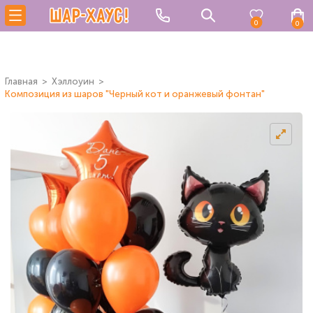
0
0
Главная
Хэллоуин
Композиция из шаров "Черный кот и оранжевый фонтан"