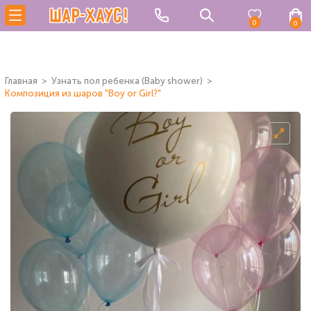
0
0
Главная
Узнать пол ребенка (Baby shower)
Композиция из шаров "Boy or Girl?"