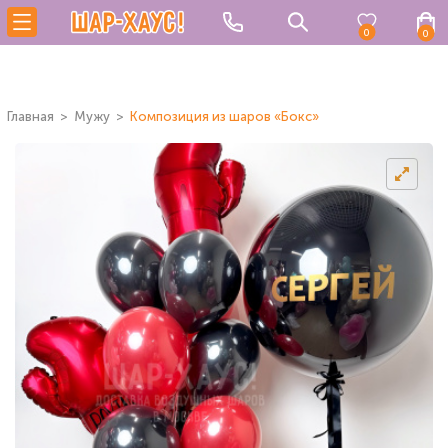
0
0
Главная
Мужу
Композиция из шаров «Бокс»