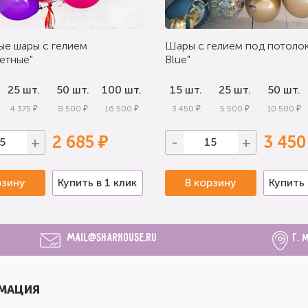
ые шары с гелием
Шары с гелием под потолок
етные"
Blue"
25 шт.
50 шт.
100 шт.
15 шт.
25 шт.
50 шт.
4 375 ₽
8 500 ₽
16 500 ₽
3 450 ₽
5 500 ₽
10 500 ₽
2 685 ₽
3 450
+
-
+
рзину
Купить в 1 клик
В корзину
Купить 
mail@sharhouse.ru
г. 
МАЦИЯ