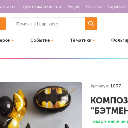
онтакты
Доставка и оплата
Акции
Отзывы
Гарантия 
герои
Событие
Тематики
Фольги
ке"
Артикул:
1837
КОМПОЗ
"БЭТМЕН
Товар в наличии