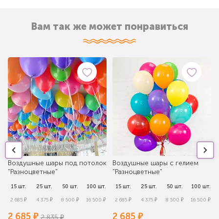
Вам так же может понравиться
Воздушные шары под потолок
Воздушные шары с гелием
"Разноцветные"
"Разноцветные"
.
15 шт.
25 шт.
50 шт.
100 шт.
15 шт.
25 шт.
50 шт.
100 шт.
₽
2 685 ₽
4 375 ₽
8 500 ₽
16 500 ₽
2 685 ₽
4 375 ₽
8 500 ₽
16 500 ₽
2 685 ₽
2 685 ₽
2 835 ₽