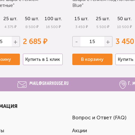
етные"
Blue"
25 шт.
50 шт.
100 шт.
15 шт.
25 шт.
50 шт.
4 375 ₽
8 500 ₽
16 500 ₽
3 450 ₽
5 500 ₽
10 500 ₽
2 685 ₽
3 450
+
-
+
рзину
Купить в 1 клик
В корзину
Купить 
mail@sharhouse.ru
г. 
МАЦИЯ
Вопрос и Ответ (FAQ)
ты
Акции