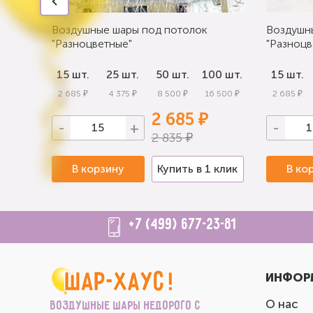
Воздушные шары под потолок
Воздушн
"Разноцветные"
"Разноцв
0 шт.
15 шт.
25 шт.
50 шт.
100 шт.
15 шт.
 000 ₽
2 685 ₽
4 375 ₽
8 500 ₽
16 500 ₽
2 685 ₽
2 685 ₽
-
+
-
2 835 ₽
 клик
В корзину
Купить в 1 клик
В ко
+7 (499) 677-23-81
ИНФОР
О нас
Воздушные шары недорого с