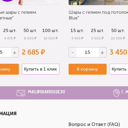
ые шары с гелием
Шары с гелием под потолок
етные"
Blue"
25 шт.
50 шт.
100 шт.
15 шт.
25 шт.
50 шт.
4 375 ₽
8 500 ₽
16 500 ₽
3 450 ₽
5 500 ₽
10 500 ₽
2 685 ₽
3 450
+
-
+
рзину
Купить в 1 клик
В корзину
Купить 
mail@sharhouse.ru
г. 
МАЦИЯ
Вопрос и Ответ (FAQ)