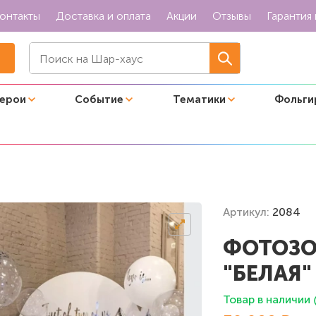
онтакты
Доставка и оплата
Акции
Отзывы
Гарантия 
герои
Событие
Тематики
Фольги
 "Белая"
Артикул:
2084
ФОТОЗО
"БЕЛАЯ"
Товар в наличии