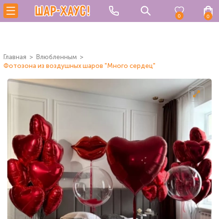
0
0
Главная
Влюбленным
Фотозона из воздушных шаров "Много сердец"