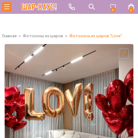
0
0
Главная
Фотозоны из шаров
Фотозона из шаров "Love"