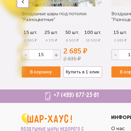
Воздушные шары под потолок
Воздушн
"Разноцветные"
"Разноцв
0 шт.
15 шт.
25 шт.
50 шт.
100 шт.
15 шт.
 000 ₽
2 685 ₽
4 375 ₽
8 500 ₽
16 500 ₽
2 685 ₽
2 685 ₽
-
+
-
2 835 ₽
 клик
В корзину
Купить в 1 клик
В ко
+7 (499) 677-23-81
ИНФОР
О нас
Воздушные шары недорого с