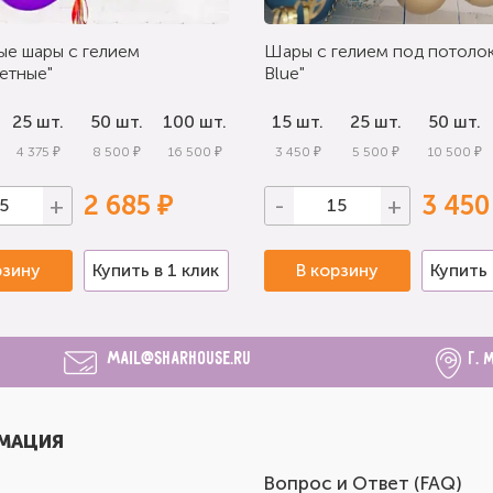
ые шары с гелием
Шары с гелием под потолок
етные"
Blue"
25 шт.
50 шт.
100 шт.
15 шт.
25 шт.
50 шт.
4 375 ₽
8 500 ₽
16 500 ₽
3 450 ₽
5 500 ₽
10 500 ₽
2 685 ₽
3 450
+
-
+
рзину
Купить в 1 клик
В корзину
Купить 
mail@sharhouse.ru
г. 
МАЦИЯ
Вопрос и Ответ (FAQ)