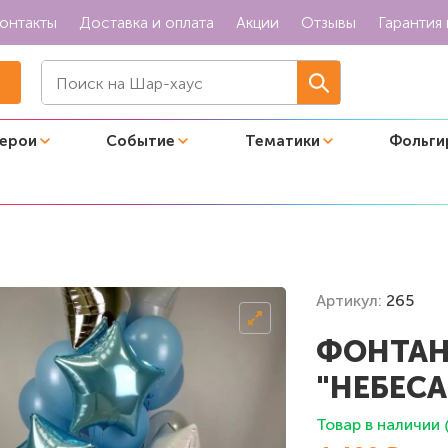
онтакты
Доставка и оплата
Акции
Отзывы
Гарантия 
герои
Событие
Тематики
Фольги
м "Небеса"
Артикул:
265
ФОНТАН
"НЕБЕСА
Товар в наличии