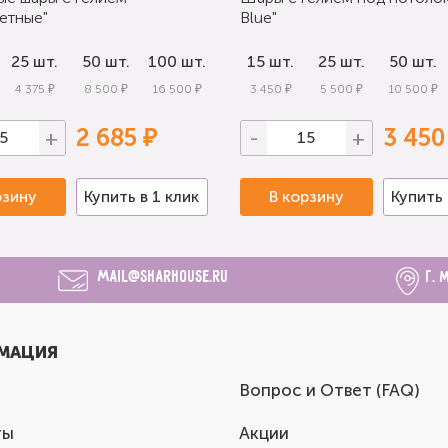
етные"
Blue"
25 шт.
50 шт.
100 шт.
15 шт.
25 шт.
50 шт.
4 375 ₽
8 500 ₽
16 500 ₽
3 450 ₽
5 500 ₽
10 500 ₽
2 685 ₽
3 450
+
-
+
рзину
Купить в 1 клик
В корзину
Купить 
mail@sharhouse.ru
г. 
МАЦИЯ
Вопрос и Ответ (FAQ)
ты
Акции