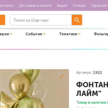
онтакты
Доставка и оплата
Акции
Отзывы
Гарантия 
герои
Событие
Тематики
Фольги
ой лайм"
Артикул:
1922
ФОНТАН
ЛАЙМ"
Товар в наличии