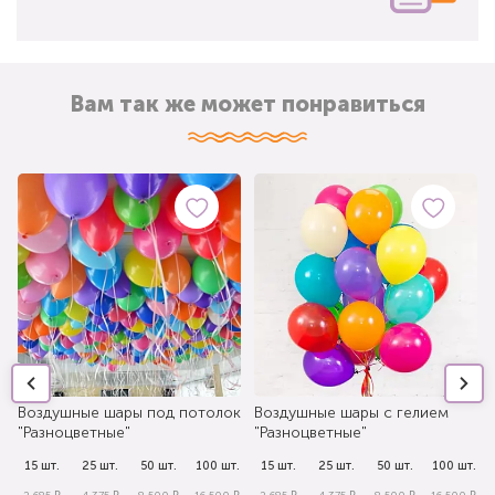
Вам так же может понравиться
Воздушные шары под потолок
Воздушные шары с гелием
"Разноцветные"
"Разноцветные"
.
15 шт.
25 шт.
50 шт.
100 шт.
15 шт.
25 шт.
50 шт.
100 шт.