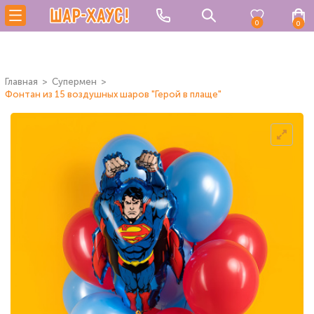
0
0
Главная
Супермен
Фонтан из 15 воздушных шаров "Герой в плаще"