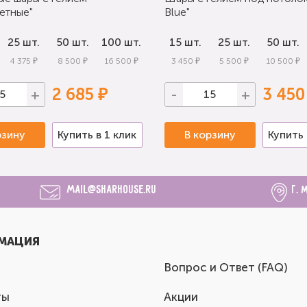
етные"
Blue"
25 шт.
50 шт.
100 шт.
15 шт.
25 шт.
50 шт.
4 375 ₽
8 500 ₽
16 500 ₽
3 450 ₽
5 500 ₽
10 500 ₽
2 685 ₽
3 450
+
-
+
рзину
Купить в 1 клик
В корзину
Купить 
mail@sharhouse.ru
г. 
МАЦИЯ
Вопрос и Ответ (FAQ)
ты
Акции