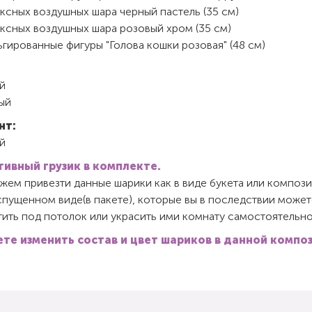
ксных воздушных шара черный пастель (35 см)
ексных воздушных шара розовый хром (35 см)
гированные фигуры "Голова кошки розовая" (48 см)
й
ый
нт:
й
ивный грузик в комплекте.
ем привезти данные шарики как в виде букета или компози
спущенном виде(в пакете), которые вы в последствии может
ить под потолок или украсить ими комнату самостоятельно
те изменить состав и цвет шариков в данной компо