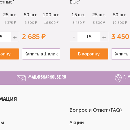
етные"
Blue"
25 шт.
50 шт.
100 шт.
15 шт.
25 шт.
50 шт.
4 375 ₽
8 500 ₽
16 500 ₽
3 450 ₽
5 500 ₽
10 500 ₽
2 685 ₽
3 450
+
-
+
рзину
Купить в 1 клик
В корзину
Купить 
mail@sharhouse.ru
г. 
МАЦИЯ
Вопрос и Ответ (FAQ)
ты
Акции