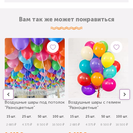
Вам так же может понравиться
Воздушные шары под потолок
Воздушные шары с гелием
"Разноцветные"
"Разноцветные"
.
15 шт.
25 шт.
50 шт.
100 шт.
15 шт.
25 шт.
50 шт.
100 шт.
₽
2 685 ₽
4 375 ₽
8 500 ₽
16 500 ₽
2 685 ₽
4 375 ₽
8 500 ₽
16 500 ₽