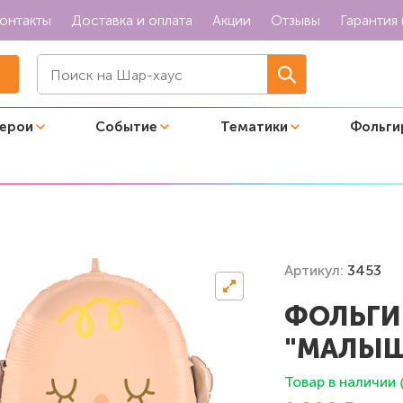
онтакты
Доставка и оплата
Акции
Отзывы
Гарантия 
герои
Событие
Тематики
Фольги
игура "Малыш"
Артикул:
3453
ФОЛЬГИ
"МАЛЫ
Товар в наличии