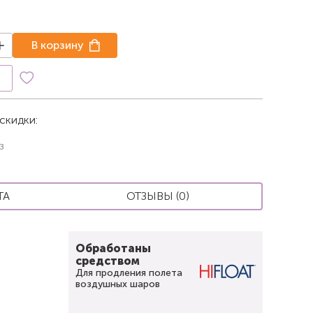
В корзину
к
скидки:
з
ТА
ОТЗЫВЫ (0)
Обработаны
средством
Для продления полета
воздушных шаров