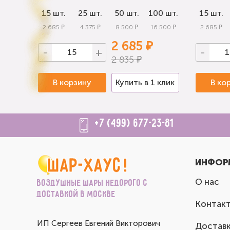
0 шт.
15 шт.
25 шт.
50 шт.
100 шт.
15 шт.
 000 ₽
2 685 ₽
4 375 ₽
8 500 ₽
16 500 ₽
2 685 ₽
2 685 ₽
-
+
-
2 835 ₽
 клик
В корзину
Купить в 1 клик
В ко
+7 (499) 677-23-81
ИНФОР
О нас
Воздушные шары недорого с
доставкой в Москве
Контак
ИП Сергеев Евгений Викторович
Доставк