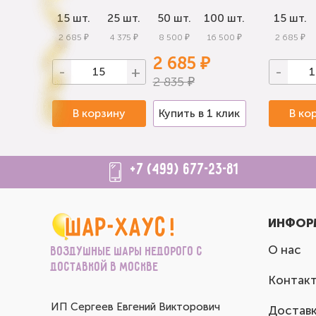
0 шт.
15 шт.
25 шт.
50 шт.
100 шт.
15 шт.
 000 ₽
2 685 ₽
4 375 ₽
8 500 ₽
16 500 ₽
2 685 ₽
2 685 ₽
-
+
-
2 835 ₽
 клик
В корзину
Купить в 1 клик
В ко
+7 (499) 677-23-81
ИНФОР
О нас
Воздушные шары недорого с
доставкой в Москве
Контак
ИП Сергеев Евгений Викторович
Доставк