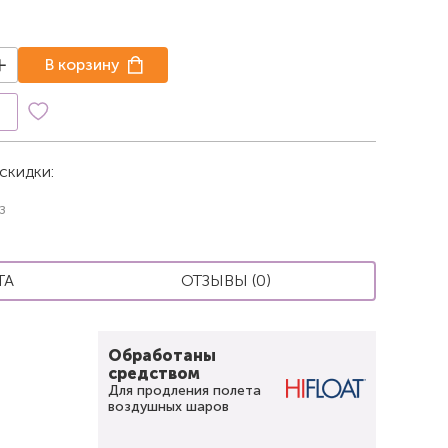
В корзину
к
скидки:
з
ТА
ОТЗЫВЫ (0)
Обработаны
средством
Для продления полета
воздушных шаров