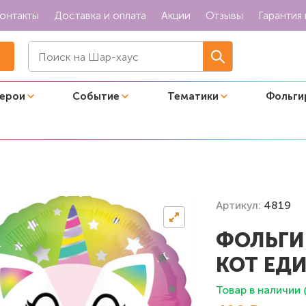
онтакты
Доставка и оплата
Акции
Отзывы
Гарантия 
герои
Событие
Тематики
Фольги
ванный круг "НВ Кот Единорог"
Артикул:
4819
ФОЛЬГИ
КОТ ЕД
Товар в наличии