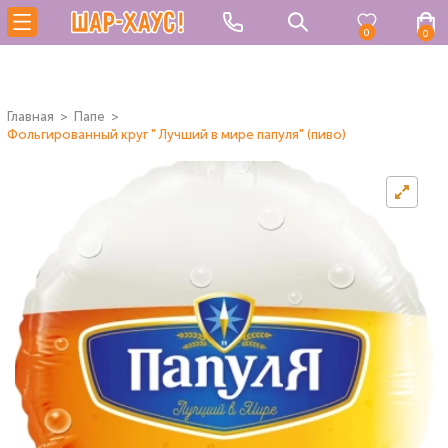
0
0
Главная
Папе
Фольгированный круг " Лучший в мире папуля" (пиво)