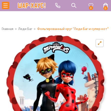
0
0
Главная
Леди Баг
Фольгированный круг "Леди Баг и супер кот"