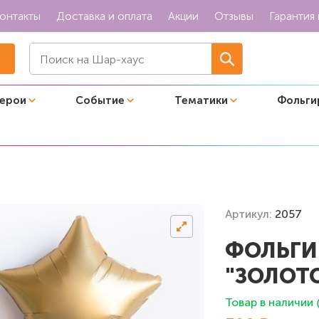
онтакты
Доставка и оплата
Акции
Отзывы
Гарантия 
герои
Событие
Тематики
Фольги
езда "Золото сатин"
Артикул:
2057
ФОЛЬГИ
"ЗОЛОТ
Товар в наличии