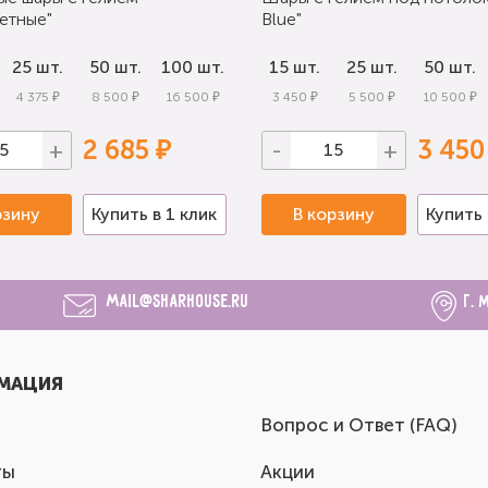
етные"
Blue"
25 шт.
50 шт.
100 шт.
15 шт.
25 шт.
50 шт.
4 375 ₽
8 500 ₽
16 500 ₽
3 450 ₽
5 500 ₽
10 500 ₽
2 685 ₽
3 450
+
-
+
рзину
Купить в 1 клик
В корзину
Купить 
mail@sharhouse.ru
г. 
МАЦИЯ
Вопрос и Ответ (FAQ)
ты
Акции