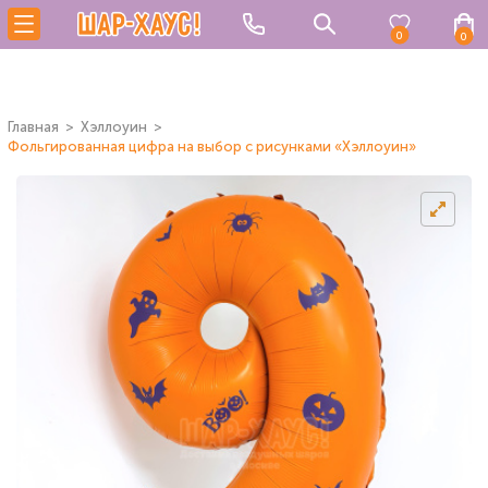
0
0
Главная
Хэллоуин
Фольгированная цифра на выбор с рисунками «Хэллоуин»