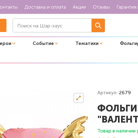
онтакты
Доставка и оплата
Акции
Отзывы
Гарантия 
герои
Событие
Тематики
Фольги
ная фигура "Валентинка"
Артикул:
2679
ФОЛЬГИ
"ВАЛЕН
Товар в наличии