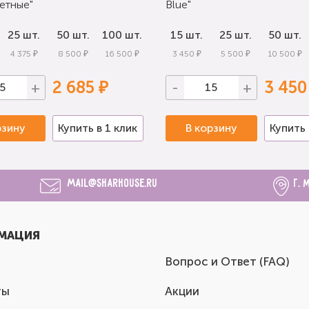
етные"
Blue"
25 шт.
50 шт.
100 шт.
15 шт.
25 шт.
50 шт.
4 375 ₽
8 500 ₽
16 500 ₽
3 450 ₽
5 500 ₽
10 500 ₽
2 685 ₽
3 450
+
-
+
рзину
Купить в 1 клик
В корзину
Купить 
mail@sharhouse.ru
г. 
МАЦИЯ
Вопрос и Ответ (FAQ)
ты
Акции