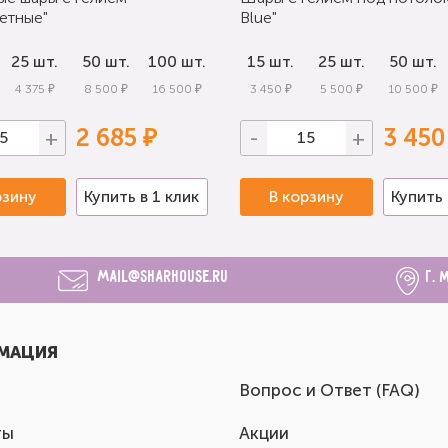
етные"
Blue"
25 шт.
50 шт.
100 шт.
15 шт.
25 шт.
50 шт.
4 375 ₽
8 500 ₽
16 500 ₽
3 450 ₽
5 500 ₽
10 500 ₽
2 685 ₽
3 450
+
-
+
рзину
Купить в 1 клик
В корзину
Купить 
mail@sharhouse.ru
г. 
МАЦИЯ
Вопрос и Ответ (FAQ)
ты
Акции