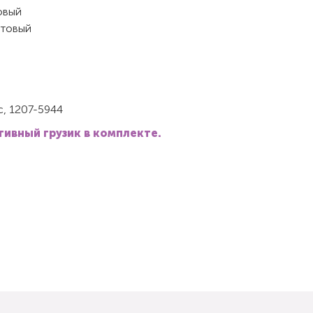
овый
товый
ic, 1207-5944
ивный грузик в комплекте.