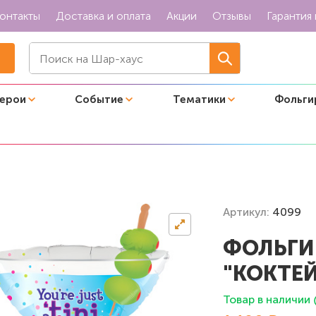
онтакты
Доставка и оплата
Акции
Отзывы
Гарантия 
герои
Событие
Тематики
Фольги
игура "Коктейльный бокал"
Артикул:
4099
ФОЛЬГИ
"КОКТЕ
Товар в наличии