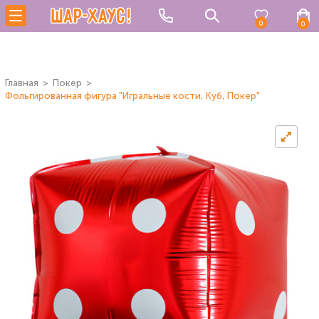
0
0
Главная
Покер
Фольгированная фигура "Игральные кости, Куб, Покер"