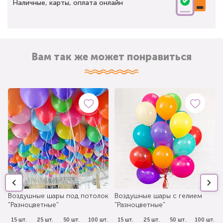
Наличные, карты, оплата онлайн
Вам так же может понравиться
Воздушные шары под потолок
Воздушные шары с гелием
"Разноцветные"
"Разноцветные"
.
15 шт.
25 шт.
50 шт.
100 шт.
15 шт.
25 шт.
50 шт.
100 шт.