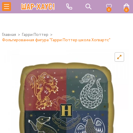
0
0
Главная
Гарри Поттер
Фольгированная фигура "Гарри Поттер школа Хогвартс"